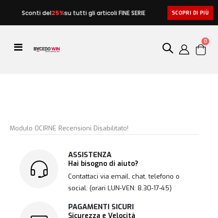
★
Sconti del
25%
su tutti gli articoli FINE SERIE
SCOPRI DI PIÙ
artic
0
Toggle
Cart
Nav
Modulo OCIRNE Recensioni Disabilitato!
ASSISTENZA
Hai bisogno di aiuto?
Contattaci via email, chat, telefono o
social. (orari LUN-VEN: 8.30-17-45)
PAGAMENTI SICURI
Sicurezza e Velocità