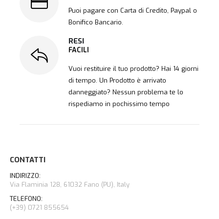
Puoi pagare con Carta di Credito, Paypal o
Bonifico Bancario.
RESI
FACILI
Vuoi restituire il tuo prodotto? Hai 14 giorni
di tempo. Un Prodotto è arrivato
danneggiato? Nessun problema te lo
rispediamo in pochissimo tempo
CONTATTI
INDIRIZZO:
Via Flaminia 128, 61032 Fano (PU), Italy
TELEFONO:
(+39) 0721 855654