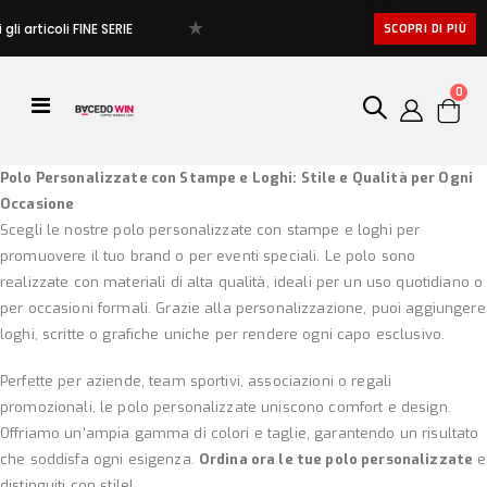
★
i articoli FINE SERIE
SCOPRI DI PIÙ
artic
0
Toggle
Cart
Nav
Polo Personalizzate con Stampe e Loghi: Stile e Qualità per Ogni
Occasione
Scegli le nostre polo personalizzate con stampe e loghi per
promuovere il tuo brand o per eventi speciali. Le polo sono
realizzate con materiali di alta qualità, ideali per un uso quotidiano o
per occasioni formali. Grazie alla personalizzazione, puoi aggiungere
loghi, scritte o grafiche uniche per rendere ogni capo esclusivo.
Perfette per aziende, team sportivi, associazioni o regali
promozionali, le polo personalizzate uniscono comfort e design.
Offriamo un'ampia gamma di colori e taglie, garantendo un risultato
che soddisfa ogni esigenza.
Ordina ora le tue polo personalizzate
e
distinguiti con stile!