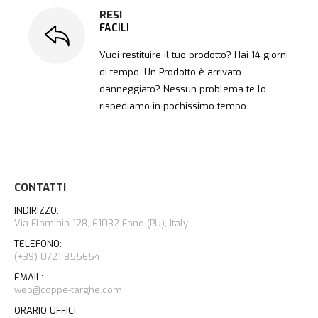
RESI
FACILI
Vuoi restituire il tuo prodotto? Hai 14 giorni
di tempo. Un Prodotto è arrivato
danneggiato? Nessun problema te lo
rispediamo in pochissimo tempo
CONTATTI
INDIRIZZO:
Via Flaminia 128, 61032 Fano (PU), Italy
TELEFONO:
(+39) 0721 855654
EMAIL:
web@coppe-targhe.com
ORARIO UFFICI: