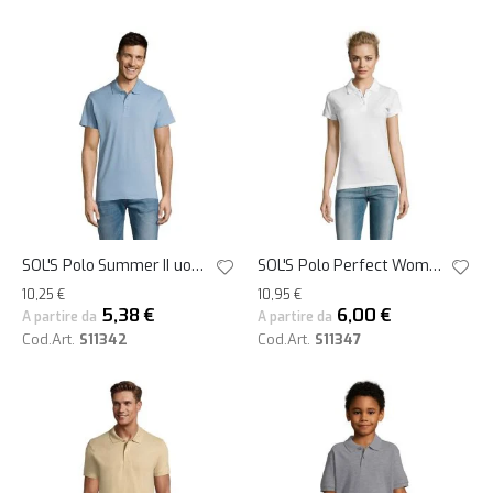
SOL'S Polo Summer II uomo personalizzate
SOL'S Polo Perfect Women donna personalizzate
10,25 €
10,95 €
5,38 €
6,00 €
A partire da
A partire da
Cod.Art.
S11342
Cod.Art.
S11347