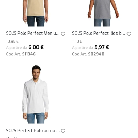
SOL'S Polo Perfect Men uomo personalizzate
SOL'S Polo Perfect Kids bambini personalizzate
10,95 €
11,10 €
6,00 €
5,97 €
A partire da
A partire da
Cod.Art.
S11346
Cod.Art.
S02948
SOL'S Perfect Polo uomo manica lunga