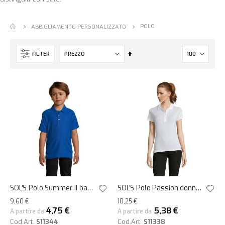
POLO
ABBIGLIAMENTO PERSONALIZZATO
Imposta
FILTER
la
direzione
decrescente
SOL'S Polo Summer II bambini personalizzate
SOL'S Polo Passion donna personalizzate
9,60 €
10,25 €
4,75 €
5,38 €
A partire da
A partire da
Cod.Art.
S11344
Cod.Art.
S11338