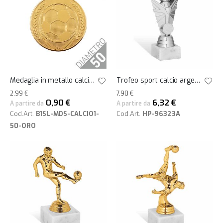
Medaglia in metallo calcio oro 50 mm
Trofeo sport calcio argento h19
2,99 €
7,90 €
0,90 €
6,32 €
A partire da
A partire da
Cod.Art.
B1SL-MDS-CALCIO1-
Cod.Art.
HP-96323A
50-ORO