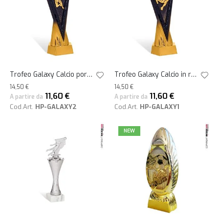
Trofeo Galaxy Calcio portiere in parata 28h
Trofeo Galaxy Calcio in rovesciata 28h
14,50 €
14,50 €
11,60 €
11,60 €
A partire da
A partire da
Cod.Art.
HP-GALAXY2
Cod.Art.
HP-GALAXY1
NEW