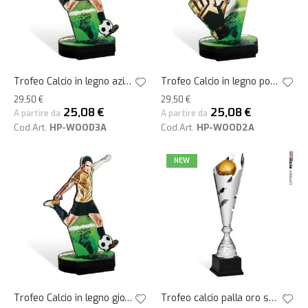
Trofeo Calcio in legno azione tiro h25
Trofeo Calcio in legno portiere in parata h25
29,50 €
29,50 €
25,08 €
25,08 €
A partire da
A partire da
Cod.Art.
HP-WOOD3A
Cod.Art.
HP-WOOD2A
NEW
Trofeo Calcio in legno giocatore in corsa h25
Trofeo calcio palla oro su cono traforato argento h37