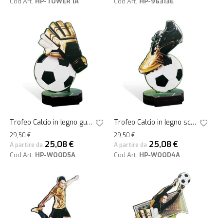
Cod.Art.
HP-TOWER 1A
Cod.Art.
HP-96313E
Trofeo Calcio in legno guantoni e palla h25
Trofeo Calcio in legno scarpa su pallone h25
29,50 €
29,50 €
25,08 €
25,08 €
A partire da
A partire da
Cod.Art.
HP-WOOD5A
Cod.Art.
HP-WOOD4A