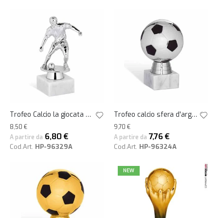
Trofeo Calcio la giocata su base h15
Trofeo calcio sfera d'argento h13,5
8,50 €
9,70 €
6,80 €
7,76 €
A partire da
A partire da
Cod.Art.
HP-96329A
Cod.Art.
HP-96324A
NEW