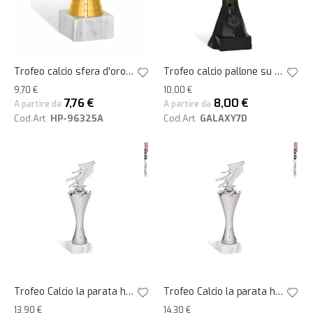
Trofeo calcio sfera d'oro h13,5
Trofeo calcio pallone su mani nero-oro h15
9,70 €
10,00 €
7,76 €
8,00 €
A partire da
A partire da
Cod.Art.
HP-96325A
Cod.Art.
GALAXY7D
Trofeo Calcio la parata h28
Trofeo Calcio la parata h30
13,90 €
14,30 €