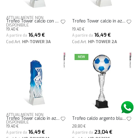
ATTUALMENTE NON
Trofeo Tower calcio con scarpe e pallone 23h
Trofeo Tower calcio in azione parata 23h
DISPONIBILE
19,40 €
19,40 €
16,49 €
16,49 €
A partire da
A partire da
Cod.Art.
HP-TOWER 3A
Cod.Art.
HP-TOWER 2A
NEW
ATTUALMENTE NON
Trofeo Tower calcio in azione con palla 23h
Trofeo calcio argento blu con pallone in metallo h39
DISPONIBILE
19,40 €
28,80 €
16,49 €
23,04 €
A partire da
A partire da