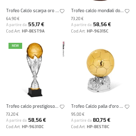
Trofeo Calcio scarpa oro su base nera h16
Trofeo calcio mondiali dorato h29
64,90 €
73,20 €
55,17 €
58,56 €
A partire da
A partire da
Cod.Art.
HP-BEST9A
Cod.Art.
HP-96315C
NEW
Trofeo calcio prestigioso pallone oro su allori argento h49
Trofeo Calcio palla d'oro su base argento h18
73,20 €
95,00 €
58,56 €
80,75 €
A partire da
A partire da
Cod.Art.
HP-96310C
Cod.Art.
HP-BEST8C