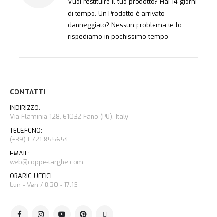
Vuoi restituire il tuo prodotto? Hai 14 giorni
di tempo. Un Prodotto è arrivato
danneggiato? Nessun problema te lo
rispediamo in pochissimo tempo
CONTATTI
INDIRIZZO:
Via Flaminia 128, 61032 Fano (PU), Italy
TELEFONO:
(+39) 0721 855654
EMAIL:
web@coppe-targhe.com
ORARIO UFFICI:
Lun - Ven / 8:30 - 17:15