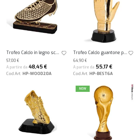
Trofeo Calcio in legno scarpa oro h19
Trofeo Calcio guantone portiere oro h24
57,00 €
64,90 €
48,45 €
55,17 €
A partire da
A partire da
Cod.Art.
HP-WOOD20A
Cod.Art.
HP-BEST6A
NEW