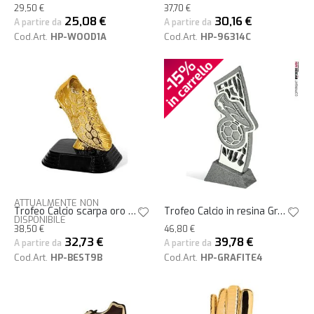
29,50 €
37,70 €
25,08 €
30,16 €
A partire da
A partire da
Cod.Art.
HP-WOOD1A
Cod.Art.
HP-96314C
ATTUALMENTE NON
Trofeo Calcio scarpa oro su base nera h13
Trofeo Calcio in resina Grafite4 h31
DISPONIBILE
38,50 €
46,80 €
32,73 €
39,78 €
A partire da
A partire da
Cod.Art.
HP-BEST9B
Cod.Art.
HP-GRAFITE4