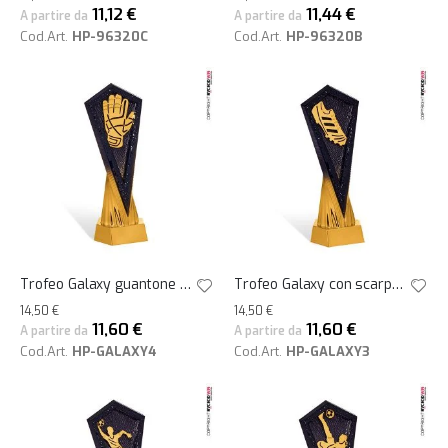
11,12 €
11,44 €
A partire da
A partire da
Cod.Art.
HP-96320C
Cod.Art.
HP-96320B
Trofeo Galaxy guantone portiere 28h
Trofeo Galaxy con scarpa da calcio 28h
14,50 €
14,50 €
11,60 €
11,60 €
A partire da
A partire da
Cod.Art.
HP-GALAXY4
Cod.Art.
HP-GALAXY3