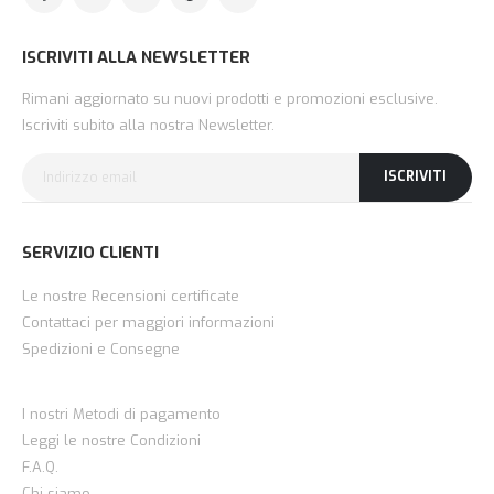
ISCRIVITI ALLA NEWSLETTER
Rimani aggiornato su nuovi prodotti e promozioni esclusive.
Iscriviti subito alla nostra Newsletter.
ISCRIVITI
SERVIZIO CLIENTI
Le nostre Recensioni certificate
Contattaci per maggiori informazioni
Spedizioni e Consegne
I nostri Metodi di pagamento
Leggi le nostre Condizioni
F.A.Q.
Chi siamo