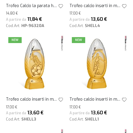
Trofeo Calcio la parata h32
Trofeo calcio inserti in metallo guantoni h23
14,80 €
17,00 €
11,84 €
13,60 €
A partire da
A partire da
Cod.Art.
HP-96320A
Cod.Art.
SHELL4
NEW
NEW
Trofeo calcio inserti in metallo scarpa h23
Trofeo calcio inserti in metallo in corsa h23
17,00 €
17,00 €
13,60 €
13,60 €
A partire da
A partire da
Cod.Art.
SHELL3
Cod.Art.
SHELL1