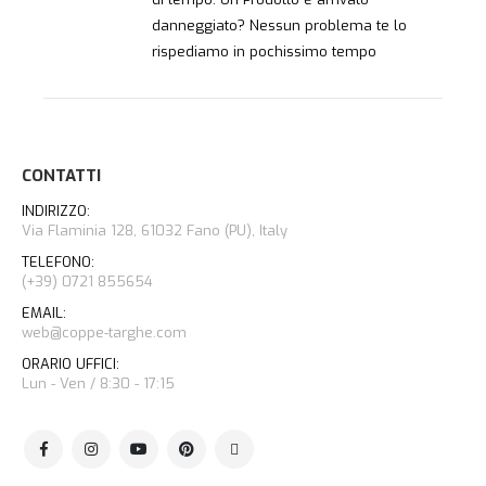
danneggiato? Nessun problema te lo
rispediamo in pochissimo tempo
CONTATTI
INDIRIZZO:
Via Flaminia 128, 61032 Fano (PU), Italy
TELEFONO:
(+39) 0721 855654
EMAIL:
web@coppe-targhe.com
ORARIO UFFICI:
Lun - Ven / 8:30 - 17:15