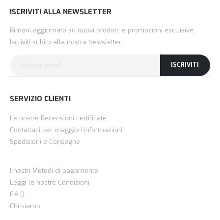
ISCRIVITI ALLA NEWSLETTER
Rimani aggiornato su nuovi prodotti e promozioni esclusive.
Iscriviti subito alla nostra Newsletter.
ISCRIVITI
SERVIZIO CLIENTI
Le nostre Recensioni certificate
Contattaci per maggiori informazioni
Spedizioni e Consegne
I nostri Metodi di pagamento
Leggi le nostre Condizioni
F.A.Q.
Chi siamo