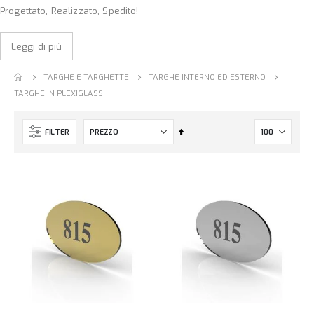
Progettato, Realizzato, Spedito!
Leggi di più
TARGHE E TARGHETTE
TARGHE INTERNO ED ESTERNO
TARGHE IN PLEXIGLASS
Imposta
FILTER
la
direzione
decrescente