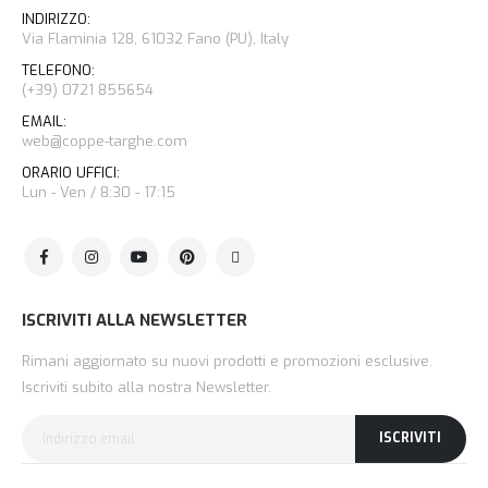
INDIRIZZO:
Via Flaminia 128, 61032 Fano (PU), Italy
TELEFONO:
(+39) 0721 855654
EMAIL:
web@coppe-targhe.com
ORARIO UFFICI:
Lun - Ven / 8:30 - 17:15
ISCRIVITI ALLA NEWSLETTER
Rimani aggiornato su nuovi prodotti e promozioni esclusive.
Iscriviti subito alla nostra Newsletter.
ISCRIVITI