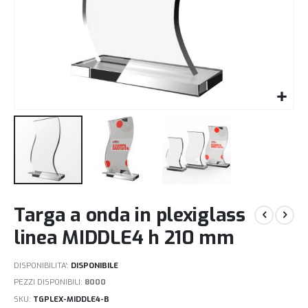
Vai
Targa a onda in plexiglass
all'inizio
della
linea MIDDLE4 h 210 mm
galleria
di
DISPONIBILITA':
DISPONIBILE
immagini
PEZZI DISPONIBILI:
8000
SKU
TGPLEX-MIDDLE4-B