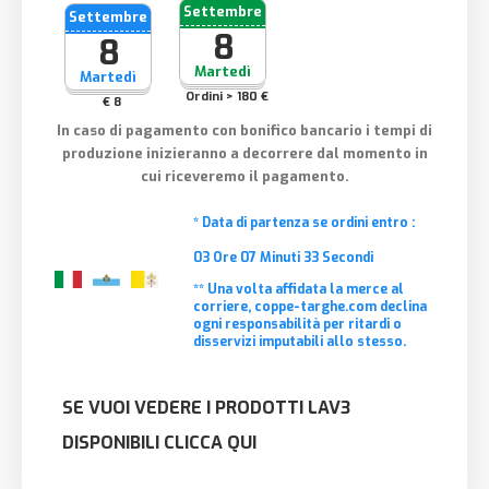
Settembre
Settembre
8
8
Martedì
Martedì
Ordini > 180 €
€ 8
In caso di pagamento con bonifico bancario i tempi di
produzione inizieranno a decorrere dal momento in
cui riceveremo il pagamento.
* Data di partenza se ordini entro :
03
Ore
07
Minuti
33
Secondi
** Una volta affidata la merce al
corriere, coppe-targhe.com declina
ogni responsabilità per ritardi o
disservizi imputabili allo stesso.
SE VUOI VEDERE I PRODOTTI LAV3
DISPONIBILI CLICCA QUI