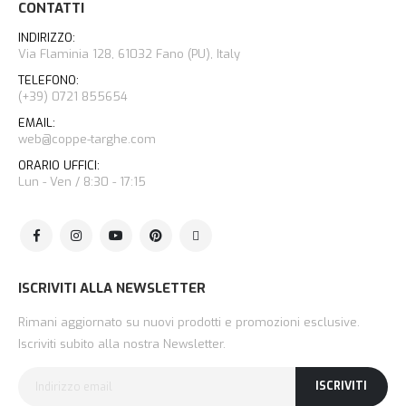
CONTATTI
INDIRIZZO:
Via Flaminia 128, 61032 Fano (PU), Italy
TELEFONO:
(+39) 0721 855654
EMAIL:
web@coppe-targhe.com
ORARIO UFFICI:
Lun - Ven / 8:30 - 17:15
ISCRIVITI ALLA NEWSLETTER
Rimani aggiornato su nuovi prodotti e promozioni esclusive.
Iscriviti subito alla nostra Newsletter.
ISCRIVITI