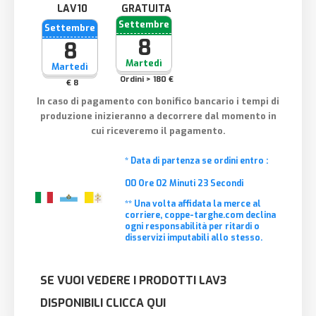
GRATUITA
Settembre
Settembre
8
8
Martedì
Martedì
Ordini > 180 €
€ 8
In caso di pagamento con bonifico bancario i tempi di
produzione inizieranno a decorrere dal momento in
cui riceveremo il pagamento.
* Data di partenza se ordini entro :
00
Ore
02
Minuti
22
Secondi
** Una volta affidata la merce al
corriere, coppe-targhe.com declina
ogni responsabilità per ritardi o
disservizi imputabili allo stesso.
SE VUOI VEDERE I PRODOTTI LAV3
DISPONIBILI CLICCA QUI