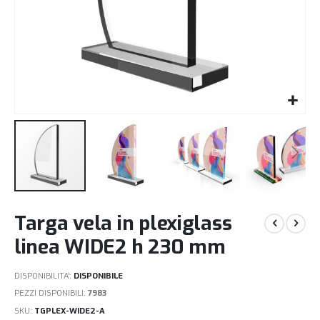
Vai
Targa vela in plexiglass
all'inizio
della
linea WIDE2 h 230 mm
galleria
di
DISPONIBILITA':
DISPONIBILE
immagini
PEZZI DISPONIBILI:
7983
SKU
TGPLEX-WIDE2-A