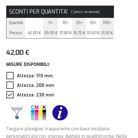
SCONTI PER QUANTITA'
(*prezzi iva esclusa)
Quantità
5+
10+
25+
50+
100+
Prezzo
42,00 €
39,90 €
37,80 €
35,70 €
33,60 €
31,50 €
42,00 €
MISURE DISPONIBILI:
Altezza: 170 mm
Altezza: 200 mm
Altezza: 230 mm
Targa in plexiglas trasparente con base incollata,
personalizzata con stampa digitale in quadricromia. Nella