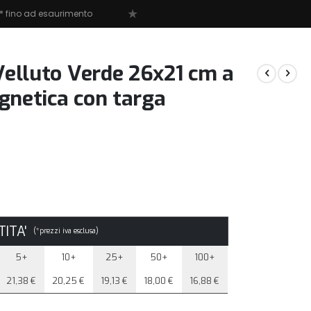
★
aurimento
Velluto Verde 26x21 cm a
gnetica con targa
ITA'
(*prezzi iva esclusa)
5+
10+
25+
50+
100+
21,38 €
20,25 €
19,13 €
18,00 €
16,88 €