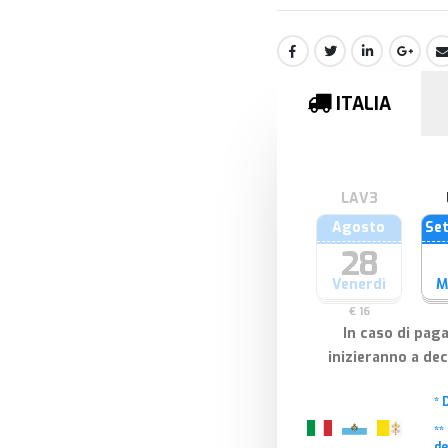
ITALIA
Agosto
Se
28
Venerdì
M
€ 16
In caso di pag
inizieranno a de
* 
**
de