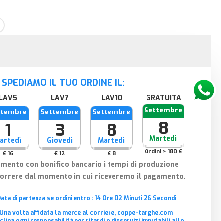
SPEDIAMO IL TUO ORDINE IL:
GRATUITA
Settembre
ttembre
Settembre
Settembre
8
1
3
8
Martedì
artedì
Giovedì
Martedì
Ordini > 180 €
€ 16
€ 12
€ 8
amento con bonifico bancario i tempi di produzione
correre dal momento in cui riceveremo il pagamento.
Data di partenza se ordini entro :
14
Ore
02
Minuti
25
Secondi
 Una volta affidata la merce al corriere, coppe-targhe.com
clina ogni responsabilità per ritardi o disservizi imputabili allo