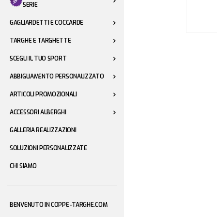
SERIE
GAGLIARDETTI E COCCARDE
Vai
TARGHE E TARGHETTE
all'inizio
SCEGLI IL TUO SPORT
della
galleria
ABBIGLIAMENTO PERSONALIZZATO
di
ARTICOLI PROMOZIONALI
immagini
ACCESSORI ALBERGHI
GALLERIA REALIZZAZIONI
SOLUZIONI PERSONALIZZATE
CHI SIAMO
BENVENUTO IN COPPE-TARGHE.COM