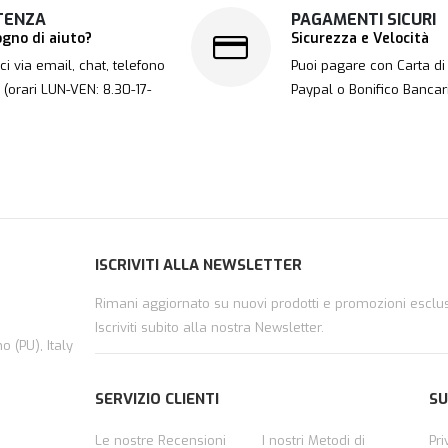
TENZA
PAGAMENTI SICURI
ogno di aiuto?
Sicurezza e Velocità
ci via email, chat, telefono
Puoi pagare con Carta di 
. (orari LUN-VEN: 8.30-17-
Paypal o Bonifico Bancar
ISCRIVITI ALLA NEWSLETTER
Rimani aggiornato su nuovi prodotti e promozioni esclus
Iscriviti subito alla nostra Newsletter.
 (PU), Italy
SERVIZIO CLIENTI
SU
Le nostre Recensioni
I nostri Metodi di
Pri