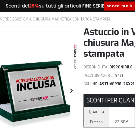
del
25%
su tutti gli articoli FINE SERIE
* fino ad es
SCOPRI DI PIÙ
 VERDE 26X21 CM A CHIUSURA MAGNETICA CON TARGA STAMPATA
Astuccio in 
chiusura Ma
stampata
DISPONIBILITA':
DISPONIBILE
PEZZI DISPONIBILI:
9471
SKU
HP-ASTUVER38-26X21
SCONTI PER QUANT
Quantità
Prezzo
22,50 €