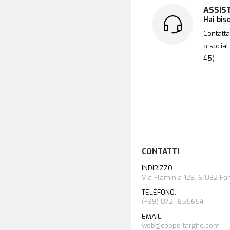
ASSIS
Hai bis
Contatta
o social
45)
CONTATTI
INDIRIZZO:
Via Flaminia 128, 61032 Fano
TELEFONO:
(+39) 0721 855654
EMAIL:
web@coppe-targhe.com