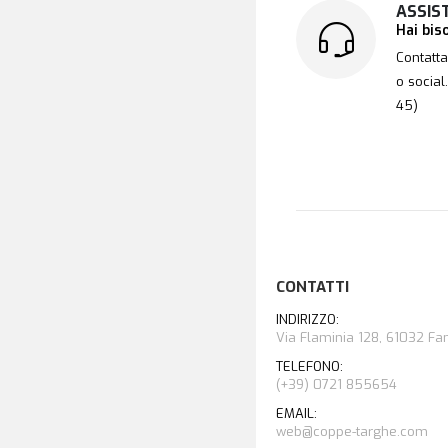
ASSIS
Hai bis
Contatta
o social
45)
CONTATTI
INDIRIZZO:
Via Flaminia 128, 61032 Fano
TELEFONO:
(+39) 0721 855654
EMAIL:
web@coppe-targhe.com