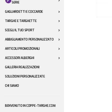
SERIE
GAGLIARDETTI E COCCARDE
Vai
TARGHE E TARGHETTE
all'inizio
SCEGLI IL TUO SPORT
della
galleria
ABBIGLIAMENTO PERSONALIZZATO
di
ARTICOLI PROMOZIONALI
immagini
ACCESSORI ALBERGHI
GALLERIA REALIZZAZIONI
SOLUZIONI PERSONALIZZATE
CHI SIAMO
BENVENUTO IN COPPE-TARGHE.COM