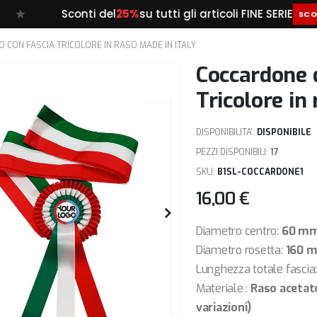
Sconti del
25%
su tutti gli articoli FINE SERIE
* 
SCOPRI DI PIÙ
 CON FASCIA TRICOLORE IN RASO MADE IN ITALY
Coccardone d
Tricolore in
DISPONIBILITA':
DISPONIBILE
PEZZI DISPONIBILI:
17
SKU
B1SL-COCCARDONE1
16,00 €
Diametro centro:
60 m
Diametro rosetta:
160 
Lunghezza totale fascia
Materiale :
Raso acetato
variazioni)