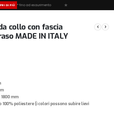
★
fino ad esaurimento
a collo con fascia
 raso MADE IN ITALY
m
mm
:
1800 mm
 100% poliestere (i colori possono subire lievi