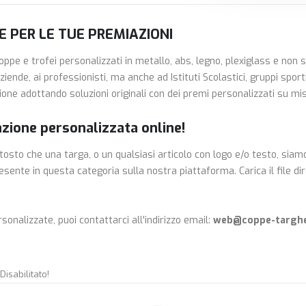
E PER LE TUE PREMIAZIONI
ppe e trofei personalizzati in metallo, abs, legno, plexiglass e no
iende, ai professionisti, ma anche ad Istituti Scolastici, gruppi sport
ne adottando soluzioni originali con dei premi personalizzati su mi
azione personalizzata online!
tosto che una targa, o un qualsiasi articolo con logo e/o testo, siamo
resente in questa categoria sulla nostra piattaforma. Carica il file d
sonalizzate, puoi contattarci all'indirizzo email:
web@coppe-targh
isabilitato!