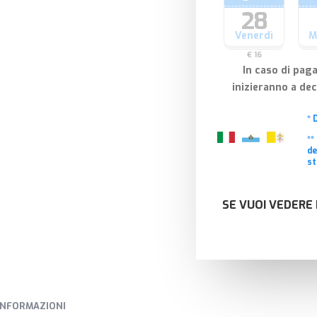
28
Venerdì
M
€ 16
In caso di pag
inizieranno a de
* 
**
de
st
SE VUOI VEDERE 
INFORMAZIONI