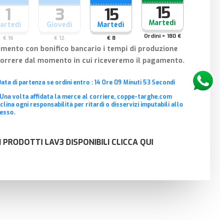
15
1
3
15
Martedì
artedì
Giovedì
Martedì
Ordini > 180 €
€ 16
€ 12
€ 8
amento con bonifico bancario i tempi di produzione
correre dal momento in cui riceveremo il pagamento.
Data di partenza se ordini entro :
14
Ore
09
Minuti
53
Secondi
 Una volta affidata la merce al corriere, coppe-targhe.com
clina ogni responsabilità per ritardi o disservizi imputabili allo
esso.
I PRODOTTI LAV3 DISPONIBILI CLICCA QUI