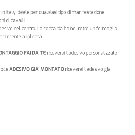
n Italy ideale per qualsiasi tipo di manifestazione,
i di cavalli.
esivo nel centro. La coccarda ha nel retro un fermaglio
acilmente applicata.
NTAGGIO FAI DA TE
riceverai l'adesivo personalizzato
 voce
ADESIVO GIA' MONTATO
riceverai l'adesivo gia'
a