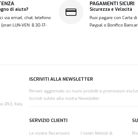
TENZA
PAGAMENTI SICURI
ogno di aiuto?
Sicurezza e Velocità
ci via email, chat, telefono
Puoi pagare con Carta di 
. (orari LUN-VEN: 8.30-17-
Paypal o Bonifico Bancar
ISCRIVITI ALLA NEWSLETTER
Rimani aggiornato su nuovi prodotti e promozioni esclus
Iscriviti subito alla nostra Newsletter.
 (PU), Italy
SERVIZIO CLIENTI
SU
Le nostre Recensioni
I nostri Metodi di
Pri