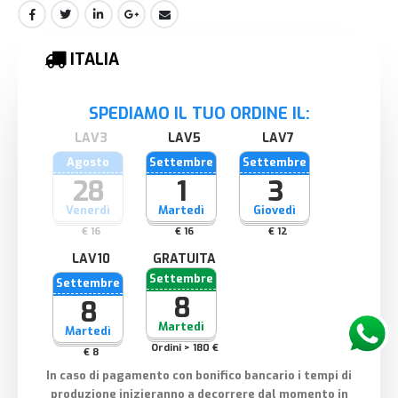
ITALIA
SPEDIAMO IL TUO ORDINE IL:
Agosto
Settembre
Settembre
28
1
3
Venerdì
Martedì
Giovedì
€ 16
€ 16
€ 12
GRATUITA
Settembre
Settembre
8
8
Martedì
Martedì
Ordini > 180 €
€ 8
In caso di pagamento con bonifico bancario i tempi di
produzione inizieranno a decorrere dal momento in