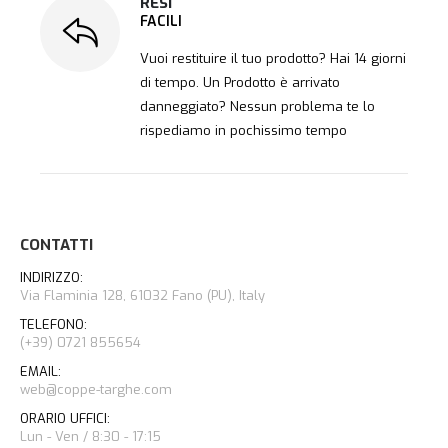
RESI
FACILI
Vuoi restituire il tuo prodotto? Hai 14 giorni
di tempo. Un Prodotto è arrivato
danneggiato? Nessun problema te lo
rispediamo in pochissimo tempo
CONTATTI
INDIRIZZO:
Via Flaminia 128, 61032 Fano (PU), Italy
TELEFONO:
(+39) 0721 855654
EMAIL:
web@coppe-targhe.com
ORARIO UFFICI:
Lun - Ven / 8:30 - 17:15