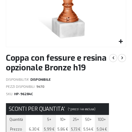
Vai
Coppa con fessure e resina
all'inizio
della
opzionale Bronze h19
galleria
di
DISPONIBILITA':
DISPONIBILE
immagini
PEZZI DISPONIBILI:
9470
SKU
HP-96284C
SCONTI PER QUANTITA'
(*prezzi iva esclusa)
Quantità
5+
10+
25+
50+
100+
Prezzo
6,30 €
5,99 €
5,86 €
5,73 €
5,54 €
5,04 €