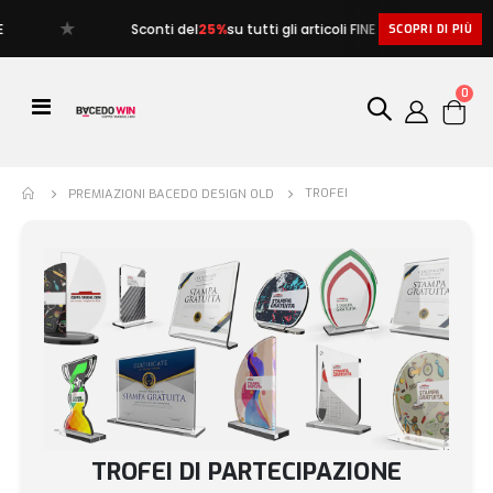
★
★
Sconti del
25%
su tutti gli articoli FINE SERIE
SCOPRI DI PIÙ
artic
0
Toggle
Cart
Nav
TROFEI
PREMIAZIONI BACEDO DESIGN OLD
TROFEI DI PARTECIPAZIONE