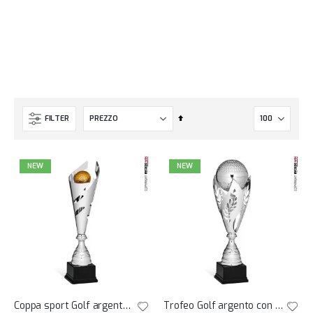
Imposta
FILTER
la
direzione
decrescente
NEW
NEW
Coppa sport Golf argento con pallina oro h37
Trofeo Golf argento con pallina su allori h42