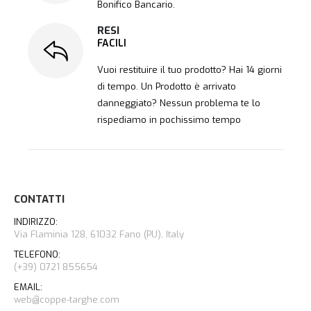
Bonifico Bancario.
RESI
FACILI
Vuoi restituire il tuo prodotto? Hai 14 giorni
di tempo. Un Prodotto è arrivato
danneggiato? Nessun problema te lo
rispediamo in pochissimo tempo
CONTATTI
INDIRIZZO:
Via Flaminia 128, 61032 Fano (PU), Italy
TELEFONO:
(+39) 0721 855654
EMAIL:
web@coppe-targhe.com