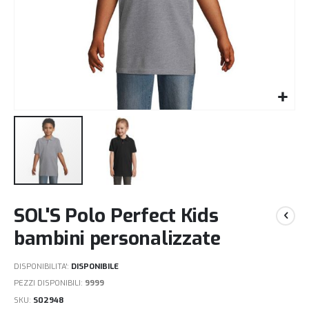
Vai
SOL'S Polo Perfect Kids
all'inizio
della
bambini personalizzate
galleria
di
DISPONIBILITA':
DISPONIBILE
immagini
PEZZI DISPONIBILI:
9999
SKU
S02948