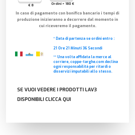
Ordini > 180 €
€ 8
In caso di pagamento con bonifico bancario i tempi di
produzione inizieranno a decorrere dal momento in
cui riceveremo il pagamento.
* Data di partenza se ordini entro :
21
Ore
21
Minuti
35
Secondi
** Una volta affidata la merce al
corriere, coppe-targhe.com declina
ogni responsabilità per ritardi o
disservizi imputabili allo stesso.
SE VUOI VEDERE I PRODOTTI LAV3
DISPONIBILI CLICCA QUI