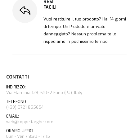
RESI
FACILI
Vuoi restituire il tuo prodotto? Hai 14 giorni
di tempo. Un Prodotto è arrivato
danneggiato? Nessun problema te lo
rispediamo in pochissimo tempo
CONTATTI
INDIRIZZO:
Via Flaminia 128, 61032 Fano (PU), Italy
TELEFONO:
(+39) 0721 855654
EMAIL:
web@coppe-targhe.com
ORARIO UFFICI:
Lun - Ven / 8:30 - 17:15