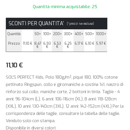
Quantità minima acquistabile: 25
SCONTI PER QUANTITA'
(*prezzi iva esclusa)
Quantità
50+
100+
200+
300+
400+
500+
1000+
Prezzo
11,10 €
8,47
6,93
6,53
6,25
6,17 €
6,10 €
5,97 €
€
€
€
€
11,10 €
SOL'S PERFECT Kids, Polo 180g/m², piqué 180, 100% cotone
pettinato Ringspun, collo e giromaniche a costina 1x1, nastro di
rinforzo sul collo, maniche corte, 2 bottoni in tinta. Taglie - 4
anni: 96-104cm (L), 6 anni: 106-116cm (XL), 8 anni: 118-128cm
(XXL), 10 anni: 130-140cm (3XL), 12 anni: 142-152cm (4XL) Per la
corrispondenza delle taglie, consultare la tabella delle taglie.
Venduto solo con stampa.
Disponibile in diversi colori: