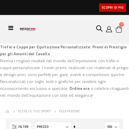
SCOPRI DI PIÙ
uovi
artic
0
Toggle
sto
Cart
Nav
icolo
Trofei e Coppe per Equitazione Personalizzate: Premi di Prestigio
per gli Amanti del Cavallo
Premia i migliori risultati nel mondo dell’equitazione con trofei e
coppe personalizzate. I nostri premi, realizzati con materiali di pregio
e design unici, sono perfetti per gare, eventi e competizioni ippiche.
Personalizzali con loghi, testi o grafiche per rendere ogni
riconoscimento esclusivo e speciale.
Ordina ora
e celebra i traguardi
nel mondo dell’equitazione con stile ed eleganza!
EQUITAZIONE
SCEGLI IL TUO SPORT
Imposta
FILTER