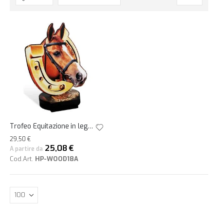
la
direzione
decrescente
Trofeo Equitazione in legno ferro di cavallo h25
29,50 €
25,08 €
A partire da
Cod.Art.
HP-WOOD18A