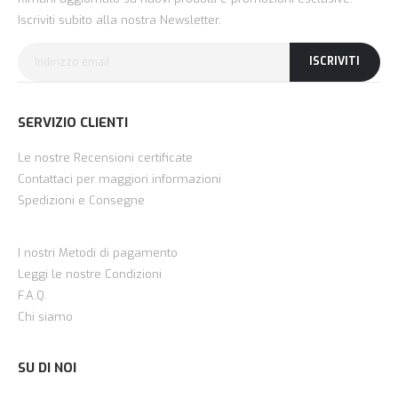
Iscriviti subito alla nostra Newsletter.
ISCRIVITI
SERVIZIO CLIENTI
Le nostre Recensioni certificate
Contattaci per maggiori informazioni
Spedizioni e Consegne
I nostri Metodi di pagamento
Leggi le nostre Condizioni
F.A.Q.
Chi siamo
SU DI NOI