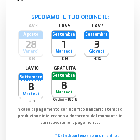
SPEDIAMO IL TUO ORDINE IL:
Agosto
Settembre
Settembre
28
1
3
Venerdì
Martedì
Giovedì
€ 16
€ 16
€ 12
GRATUITA
Settembre
Settembre
8
8
Martedì
Martedì
Ordini > 180 €
€ 8
In caso di pagamento con bonifico bancario i tempi di
produzione inizieranno a decorrere dal momento in
cui riceveremo il pagamento.
* Data di partenza se ordini entro :