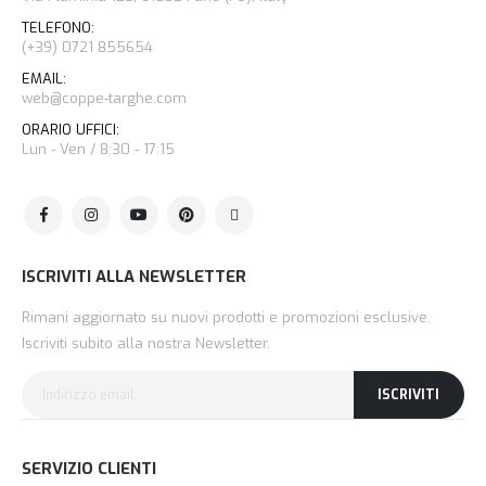
TELEFONO:
(+39) 0721 855654
EMAIL:
web@coppe-targhe.com
ORARIO UFFICI:
Lun - Ven / 8:30 - 17:15
ISCRIVITI ALLA NEWSLETTER
Rimani aggiornato su nuovi prodotti e promozioni esclusive.
Iscriviti subito alla nostra Newsletter.
ISCRIVITI
SERVIZIO CLIENTI