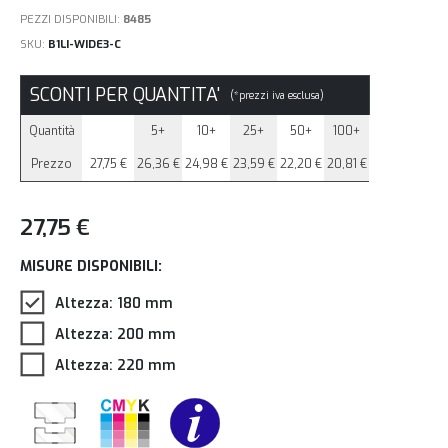
PEZZI DISPONIBILI:
8485
SKU
B1LI-WIDE3-C
SCONTI PER QUANTITA'
(*prezzi iva esclusa)
Quantità
5+
10+
25+
50+
100+
Prezzo
27,75 €
26,36 €
24,98 €
23,59 €
22,20 €
20,81 €
27,75 €
MISURE DISPONIBILI:
Altezza: 180 mm
Altezza: 200 mm
Altezza: 220 mm