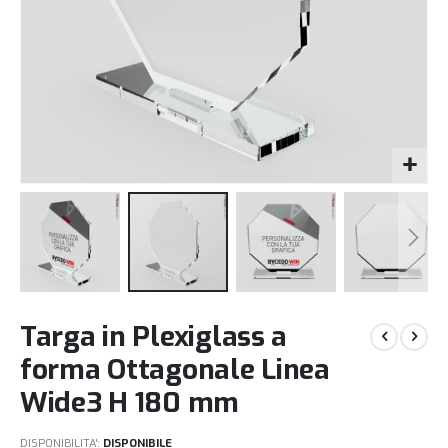
Vai
Targa in Plexiglass a
all'inizio
della
forma Ottagonale Linea
galleria
Wide3 H 180 mm
di
immagini
DISPONIBILITA':
DISPONIBILE