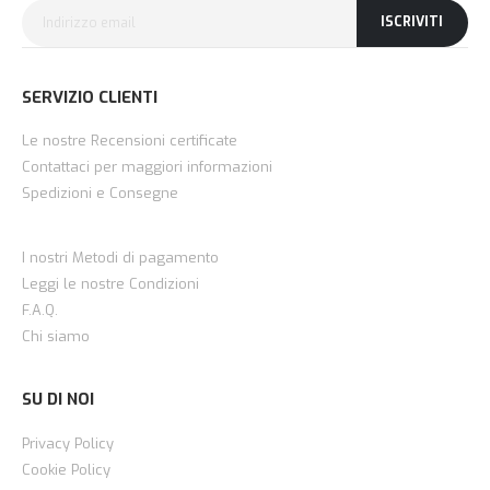
ISCRIVITI
SERVIZIO CLIENTI
Le nostre Recensioni certificate
Contattaci per maggiori informazioni
Spedizioni e Consegne
I nostri Metodi di pagamento
Leggi le nostre Condizioni
F.A.Q.
Chi siamo
SU DI NOI
Privacy Policy
Cookie Policy