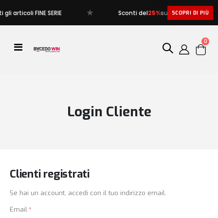
★
gli articoli FINE SERIE
Sconti del
25%
su tutti gli articoli FI
SCOPRI DI PIÙ
artic
0
Toggle
Cart
Nav
Login Cliente
Clienti registrati
Se hai un account, accedi con il tuo indirizzo email.
Email