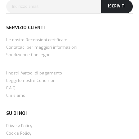
ISCRIVITI
SERVIZIO CLIENTI
Le nostre Recensioni certificate
Contattaci per maggiori informazioni
Spedizioni e Consegne
I nostri Metodi di pagamento
Leggi le nostre Condizioni
F.A.Q.
Chi siamo
SU DI NOI
Privacy Policy
Cookie Policy